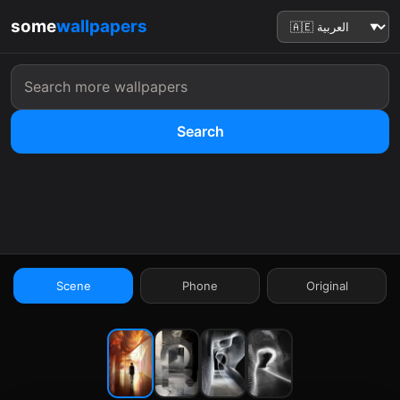
some
wallpapers
Search
:41
Scene
Phone
Original
9:41