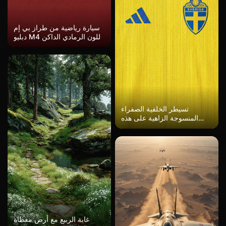
سيارة رياضية من طراز بي إم
دبليو M4 باللون الرمادي الداكن
موضوعة أمام خلفية حمراء
داكنة، مع أشجار النخيل وسكك
المدينة بأسلوب رسم توضيحي
متجذر في الحد الأدنى. يتميز
هيكل السيارة بتصميم انسيابي
مسطح، مما يخلق أجواء قديمة
في ميامي، مع تباين بين درجات
تسيطر الخلفية الصفراء
لون الغروب البرتقالي والأحمر
المنسوجة الزاهية على هذه
ولون السيارة الرمادي البارد.
الصورة الرأسية، مع علامتين
بارزتين تؤكدان التركيبة. يقع
شعار أديداس على اليسار
باللون الأزرق الجريء مع
تصميم المثلث المرتبط
بالخطوط الثلاثة المميزة له.
شعار المنتخب الوطني السويدي
لكرة القدم على اليمين بلوني
الأزرق والأصفر المتطابق، حيث
يُظهر الدرع نمط الصليب
الشمالي مع وضع كلمة
غابة الربيع مع أرض مغطاة