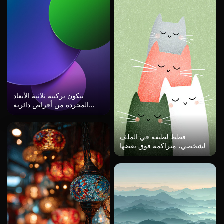
تتكون تركيبة ثلاثية الأبعاد
المجردة من أقراص دائرية
سلسة وشبه شفافة تتداخل
فوق بعضها البعض. يتلاشى
قرص أزرق كبير إلى أرجواني،
قطط لطيفة في الملف
بينما ي overlapping قرص
الشخصي، متراكمة فوق بعضها
أخضر أصغر من الأعلى ويظهر
البعض، خلفية خضراء، خطوط
قرص ماغينتا ناعم من الأسفل.
بسيطة، بأسلوب الرسوم
تخلق الظلال الدقيقة والتدرجات
التوضيحية اليابانية، ألوان باهتة،
اللطيفة عمقًا وإحساسًا بالطفو.
تصميم مسطح، بساطة، بورتريه
تكتسي لوحة الألوان طابعًا
مقرب، كرتوني، رسومات كتب
عصريًا وباردًا، مع لمسة خضراء
الأطفال، لوحة مائية، تفاصيل
زاهية تتناقض مع الأرجوانيات
بسيطة، بسيطة، مساحة بيضاء،
والزرقات العميقة. الجو العام
خلفية نظيفة.
هادئ وبسيط ومصقول.