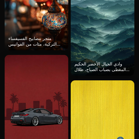
متجر مصابيح الفسيفساء
التركية، مئات من الفوانيس
الفسيفسائية التركية الملونة
تتلألأ في المتجر المظلم، كرات
ضبابية من الأحمر والأزرق
وادي الجبال الأخضر الحكيم
والذهب، أجواء البازار.
المغطى بضباب الصباح، ظلال
طبقية بسيطة، منظور جوي مع
تفاصيل تتلاشى، مساحة بيضاء
واسعة في التكوين، جو حلمي
لشروق الصيف، قوام الجبال
الواقعية، عالية الدقة، خلفية
مذهلة.