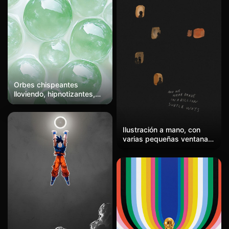
Orbes chispeantes
lloviendo, hipnotizantes,
caos turquesa
Ilustración a mano, con
varias pequeñas ventanas
amarillas cálidas dispersas
sobre un fondo negro, con
sombras negras en el
interior. Texto en escritura
a mano en la esquina
inferior derecha. Negro
profundo y naranja cálido,
solitario y tierno, como las
luces de muchas casas en