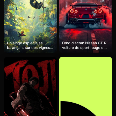
Fond d'écran Nissan GT-R,
Un singe espiègle se
voiture de sport rouge dieu
balançant sur des vignes
de la guerre dans une
dans la canopée luxuriante
scène de nuit urbaine, fond
d'une jungle, le soleil filtrant
d'écran mobile haute
à travers les feuilles, des
définition de drift de
oiseaux vibrants au loin,
course
vivant et sauvage.