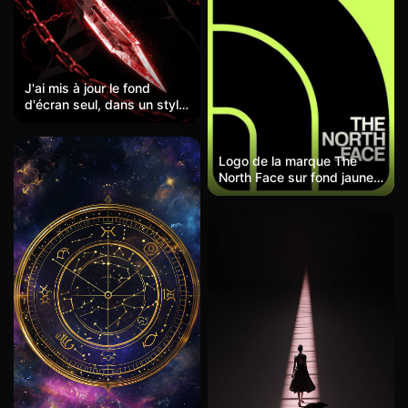
J'ai mis à jour le fond
d'écran seul, dans un style
d'anime sombre, mettant
en scène un garçon aux
cheveux noirs et aux yeux
Logo de la marque The
rouges tenant une longue
North Face sur fond jaune-
épée rouge dans une prise
vert fluorescent, symbole
inversée, avec des chaînes
de montagne noir et texte
enroulées autour de lui.
blanc. Contraste élevé et
L'arrière-plan affiche une
saturation élevée, fort
énorme fissure avec le mot
impact visuel. Même
'SOLO'. Le contraste entre
composition que la version
le noir et le rouge crée un
noire, mais plus jeune et
fort impact visuel, le
plus dynamique.
personnage à faible
saturation contrastant
avec la lame brillante,
intensifiant le sentiment de
pression et l'atmosphère
de combat.