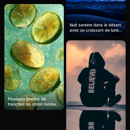
avec des flèches dorées et
des arcs de lumière doux,
entourée de petites étoiles
et de nuages de
Nuit sereine dans le désert
nébuleuses.
avec un croissant de lune
et un ciel étoilé
Plusieurs photos de
tranches de citron tombant
dans l'eau, présentant un
style de texture
transparente vert clair,
photographie réaliste,