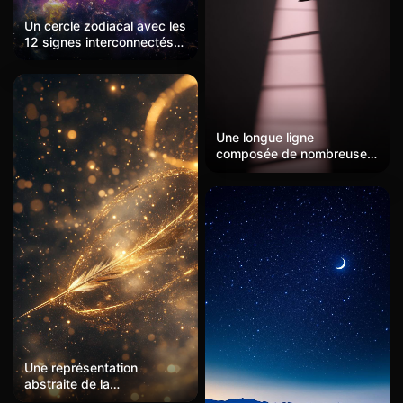
Un cercle zodiacal avec les
12 signes interconnectés
par de subtils lignes
dorées, sur fond d’un ciel
rempli de nébuleuses pour
un aspect cosmique et
mystique.
Une longue ligne
composée de nombreuses
empreintes légères roses,
une femme attrayante et
confiante marchant sur la
ligne des empreintes.
Surréalisme, style
minimaliste, art numérique,
fantaisie, thème sombre,
haute résolution, ultra-
détaillé, super réaliste,
photographie, lumière et
ombre, élégant, simple.
Une représentation
abstraite de la
constellation du Sagittaire,