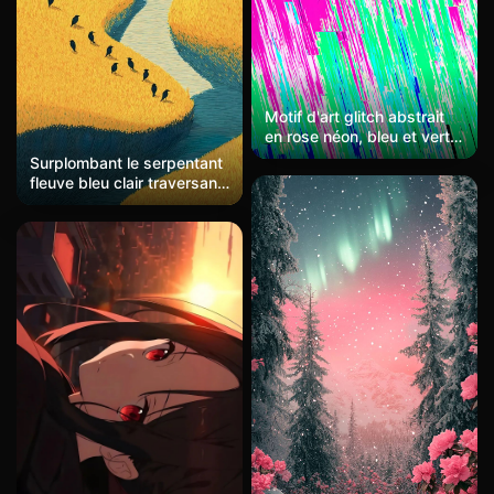
Motif d'art glitch abstrait
en rose néon, bleu et vert,
avec des lignes déformées
Surplombant le serpentant
et des effets pixelisés.
fleuve bleu clair traversant
Futuriste et vibrant, adapté
les vastes prairies dorées,
aux fonds d'écran
l'herbe est dépeinte avec
numériques.
des touches fines pour
transmettre une texture
moelleuse, tandis que les
ombres le long des rives
du fleuve tirent vers des
teintes turquoise. Sept
silhouettes de corbeaux se
rangent le long de la berge,
formant une ligne de vue.
Dans un style de gravure
japonaise, les couleurs
sont traitées de manière
plate, avec des teintes