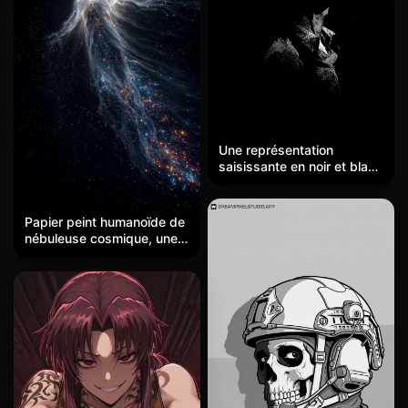
Une représentation
saisissante en noir et blanc
à haut contraste d'un
personnage d'anime
stylisé, rendu entièrement
Papier peint humanoïde de
par un travail de ligne
nébuleuse cosmique, une
gravé précis contre un vide
figure humaine composée
noir absolu. La figure est
de matière de nébuleuse
montrée de profil avec des
flottant dans l'espace
cheveux en épis et un
profond, poussière d'étoile
sourire confiant, émergeant
s'écoulant, papier peint
des ténèbres à travers des
surréaliste de science-
lignes parallèles blanches
fiction en haute définition
et grises créant du volume
et de l'ombrage. La
composition orientée