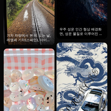
우주 성운 인간 형상 배경화
면, 성운 물질로 이루어진 인
기차 차량에서 본 비 오는 날,
간 형상이 깊은 우주를 떠다
레엠페 기차(스페인), 아이폰
니고, 별빛 먼지가 흐르는 초
사진, 매크로.
현실적 공상과학 HD 배경화
면