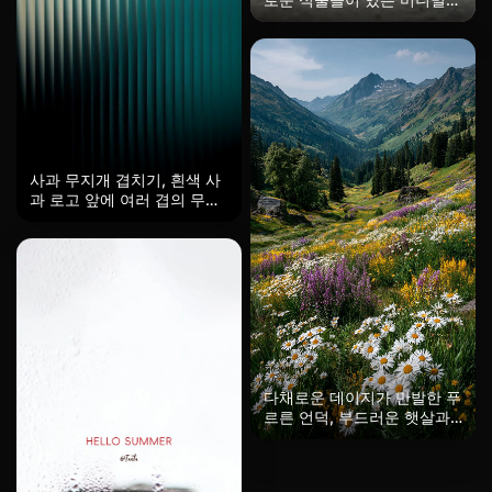
스트 요리 식물 장면, 배경이
부드럽게 흐릿하고 전경이 선
명함, 식물 위의 넉넉한 화이
트 스페이스, 신선한 여름 주
방 정원의 분위기, 사진 같은
허브 잎 질감, HD, 멋진 배경
화면.
사과 무지개 겹치기, 흰색 사
과 로고 앞에 여러 겹의 무지
개색 금속 아치 조각이 겹쳐
져 있습니다. 은백색, 연한 파
랑, 핑크 보라, 금갈색, 따뜻
한 오렌지 등 부드러운 금속
색이 서로 겹쳐 있습니다. 중
심 대칭이며, 사과 로고는 아
치의 중앙에 위치하고 아치
조각은 크기가 줄어들도록 배
열되어 있습니다. 부드럽고
균일한 빛으로 금속 표면은
다채로운 데이지가 만발한 푸
섬세한 반사와 그림자를 만들
르른 언덕, 부드러운 햇살과
어냅니다. 분위기는 간결하고
맑은 파란 하늘. 부드러운 바
우아하며 현대적이면서도 따
람이 풀을 스치고, 먼 산들이
뜻합니다. 미니멀 브랜드 아
깊이를 더해주는 생동감 넘치