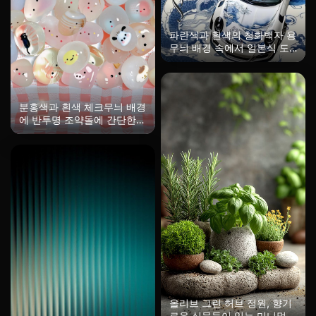
파란색과 흰색의 청화백자 용
무늬 배경 속에서 일본식 도
색의 스포츠카가 동양 미학을
녹여내고, 손글씨로 쓴
'Porcelain'이 화면을 관통하
며 동서 문화의 충돌로 인한
분홍색과 흰색 체크무늬 배경
사치스러운 예술감을 자아냅
에 반투명 조약돌에 간단한
니다.
웃는 얼굴과 작은 동물 그림
이 그려져 있습니다. 3D 렌더
링으로 맑고 투명한 질감이
느껴지며, 부드럽고 치유적인
귀여운 요정 돌, 치유계의 트
렌디한 일러스트입니다.
올리브 그린 허브 정원, 향기
로운 식물들이 있는 미니멀리