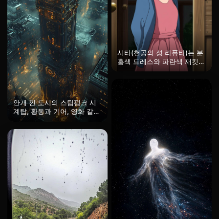
시타(천공의 성 라퓨타)는 분
홍색 드레스와 파란색 재킷을
입고 지브리 스타일로 묘사됩
니다.
안개 낀 도시의 스팀펑크 시
계탑, 황동과 기어, 영화 같은
조명