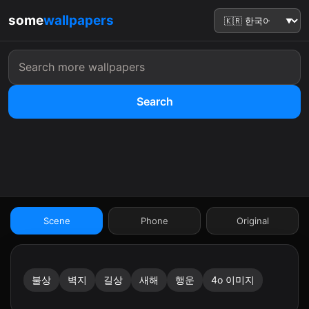
some
wallpapers
Search
:41
Scene
Phone
Original
불상
벽지
길상
새해
행운
4o 이미지
9:41