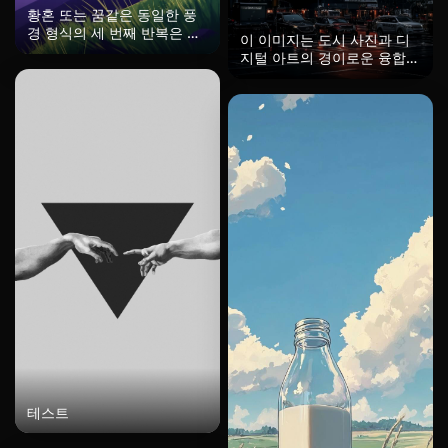
황혼 또는 꿈같은 동일한 풍
경 형식의 세 번째 반복은 이
이 이미지는 도시 사진과 디
제 다른 세계의 보라색과 녹
지털 아트의 경이로운 융합을
색 팔레트 속에서 헤엄치고
보여주며, 사이버펑크와 네오
있습니다. 하늘은 머리 위의
느와르의 미학이 결합되어 있
깊은 보라색에서 부드러운 라
습니다. 구성은 고층 빌딩에
벤더 색을 거쳐 지평선에서
통합된 기념비적인 LED 파사
연한 노란 녹색으로 변합니
드 초상화를 중심으로 하며,
다. 산은 겹겹이 쌓인 자두색
독특한 그리드 매트릭스의 발
및 보라색 음영으로 변하고,
광 노드를 통해 표현되어 분
계곡의 들판은 발광하는 라임
열된, 거의 점묘적인 표면 질
색과 차트르즈 색으로 변형됩
감을 생성합니다. 색상 팔레
니다. 강은 연한 보라색과 민
트는 극적인 명암 원칙에 따
트 톤을 반사하고, 풀밭은 어
라 작동하며, 깊은 차콜 블루
두운 보라색 그림자에 비해
와 흑요석 블랙이 건축 환경
거의 생물발광해 보입니다.
과 흐린 하늘을 지배하고, 타
자연주의적 색 없음의 환상적
오르는 크림슨과 녹아내린 오
이거나 외계적인 분위기는 대
렌지가 초상화의 윤곽, 특히
담한 형태와 그래픽 스타일을
머리카락, 눈 구멍, 광대뼈를
유지합니다. 차갑고 따뜻한
전기적으로 강조하여 생생한
보색의 충돌은 진정으로 이상
시각적 긴장을 생성합니다.
하고 이세계적인 것을 창조합
아래의 젖은 아스팔트는 이러
니다.
테스트
한 크림슨 강조점을 반사하여
대칭적인 반사로 대기 깊이를