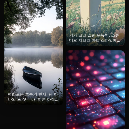
증폭시킵니다. 낮은 각도에서
의 시각은 수직 비율을 과장
하여 거리 수준의 차량과 보
행자를 축소시키고, 감시 국
가의 기념비적인 성격을 강조
합니다. 주변 조명은 흐린 황
혼과 인공적인 도시 소스에서
키가 크고 열린 우유병, 스튜
비롯되어 부드러운 확산 그림
디오 지브리 아트 스타일에서
자를 생성하고 초상화 자체의
영감을 받은 이미지
빛나는 광채로 점점이 강조됩
니다. 전체적인 분위기는 반
유토피아적 친밀감을 불러일
으킵니다. 기계 속의 유령이
익명의 도시 존재를 지켜보고
있으며, 기술적 장관과 불안
한 엿보는 사이에 매달려 있
습니다.
평화로운 호수의 반사, 단 하
나의 노 젓는 배, 이른 아침
안개, 잔잔한 물, 미니멀리스
트 구성