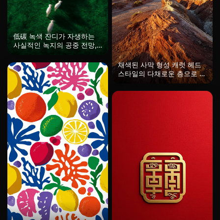
低碳 녹색 잔디가 자생하는
사실적인 녹지의 공중 전망,
들판을 가로질러 걷고 있는
흰 양 떼, 질감 있는 잔디 위
채색된 사막 형성 캐럿 헤드
에 드리워진 긴 극적인 그림
스타일의 다채로운 층으로 된
자, 서정적인 구성, 부드러운
암석 형성, 유타 사막, 황금빛
아침 빛, 높은 대비, 4K.
일몰, 극적인 그림자, 와이드
앵글 경관