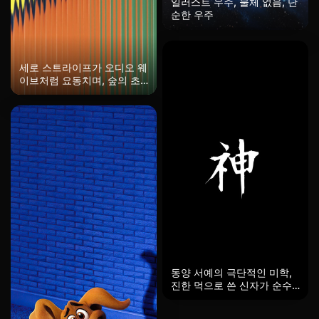
일러스트 우주, 물체 없음, 단
순한 우주
세로 스트라이프가 오디오 웨
이브처럼 요동치며, 숲의 초
록, 캐러멜 오렌지, 레몬 옐로
우, 심해 블루의 네 가지 색상
이 격렬하게 충돌합니다. 픽
셀 스트레칭 효과가 역동적인
비주얼 장력을 만들어 내며,
복고풍 디지털 고장 아트와
사운드 시각화가 결합됩니다.
팝 아트 스타일의 대담한 붓
터치가 정적인 경계를 허물
고, 벽지로써 매우 장식적이
며, 잠금 화면에서는 추상화
처럼 시선을 끌어당깁니다.
동양 서예의 극단적인 미학,
진한 먹으로 쓴 신자가 순수
한 검은 배경에 떠오르고, 날
아가는 흰색 붓질과 마른 먹