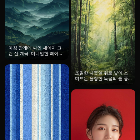
아침 안개에 싸인 세이지 그
린 산 계곡, 미니멀한 레이어
실루엣, 세부 사항이 흐릿해
지는 대기 원근법, 구성에서
널찍한 백색 공간, 꿈같은 여
조밀한 나뭇잎 위로 빛이 스
름 새벽의 분위기, 포토리얼
며드는 울창한 녹음의 숲 풍
한 산의 질감, HD, 멋진 배경
경, 부드러운 햇빛이 숲 바닥
화면.
에 평화롭고 자연스러운 빛을
만들어내며 자연과의 연결 및
고요함의 감각을 불러일으킵
니다.