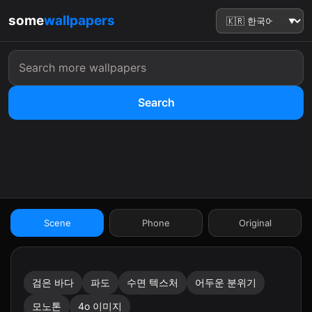
some
wallpapers
Search
:41
Scene
Phone
Original
검은 바다
파도
수면 텍스처
어두운 분위기
9:41
모노톤
4o 이미지