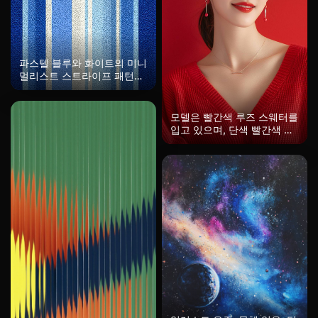
파스텔 블루와 화이트의 미니
멀리스트 스트라이프 패턴으
로, 다양한 스트라이프 폭이
현대적인 느낌을 줍니다. 매
끄럽고 깔끔하여 실내에 완벽
모델은 빨간색 루즈 스웨터를
합니다.
입고 있으며, 단색 빨간색 배
경, 우수한 피부 질감, 미소
짓는 표정, 즐거운 분위기, 눈
길을 끄는 수지 보석 스타일,
뷰티 제품 광고, 사진 스튜디
오, 별아트 그룹, 별, 매트 사
진, 미니멀리즘의 아름다움,
세밀한 선 작업의 정밀도, 여
성의 아름다움.