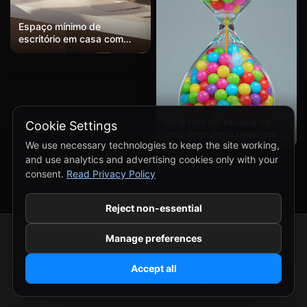
Espaço mínimo de
escritório em casa com
prateleiras flutuantes,
planta monstera,
configuração de mesa
branca, MacBook e xícara
de café, luz da manhã
projetando sombras
Uma foto de estúdio de
Cookie Settings
geométricas.
uma ampulheta preenchida
We use necessary technologies to keep the site working,
com bolinhas de goma em
vez de areia.
and use analytics and advertising cookies only with your
consent.
Read Privacy Policy
Reject non-essential
Manage preferences
Privacy Policy
Cookie Preferences
Accept all
© 2024 somewallpapers.com. All rights reserved.