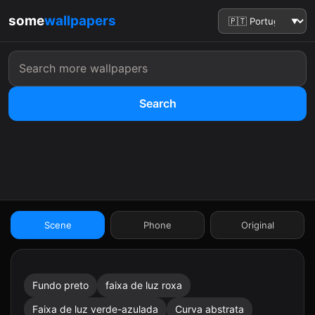
some
wallpapers
Search
:41
Scene
Phone
Original
Fundo preto
faixa de luz roxa
9:41
Faixa de luz verde-azulada
Curva abstrata