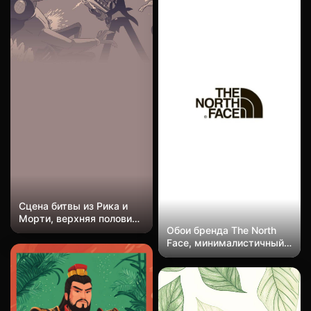
Сцена битвы из Рика и
Морти, верхняя половина
Обои бренда The North
изображения насыщена
Face, минималистичный
хаотичной боевой сценой
черно-белый дизайн
мультфильма, где Рик
логотипа для активного
стреляет из пистолета, а
отдыха, простые
нижняя половина
стильные обои для
остается почти пустой.
телефона
Она передает абсурдное