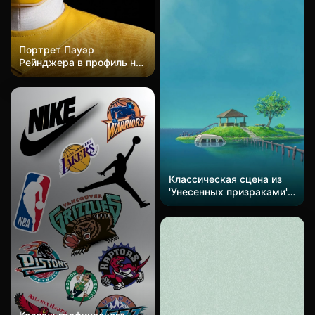
розовый, черный, белый
и желтый.
Портрет Пауэр
Рейнджера в профиль на
фоне чисто черного фона,
состав почти идентичен
его синему собрату, но в
желтой цветовой гамме.
Шлем блестящего
желтого и белого цвета с
отражающим черным
визором и маленьким
золотым треугольным
Классическая сцена из
эмблемой. В верхней
'Унесенных призраками'
части шлема появляется
Хаяо Миядзаки
голубой голографический
воссоздана. На зеленом
дисплей. Костюм имеет
склоне острова в море
белый высокий воротник
тихо стоят павильон и
и подходящую желтую
зеленые деревья. Под
накладку на плечо с
водой четко видны
видимыми швами,
рельсы, уходящие вдаль,
продолжающимися в
а на поверхности воды
текстурированную
отражаются здания и