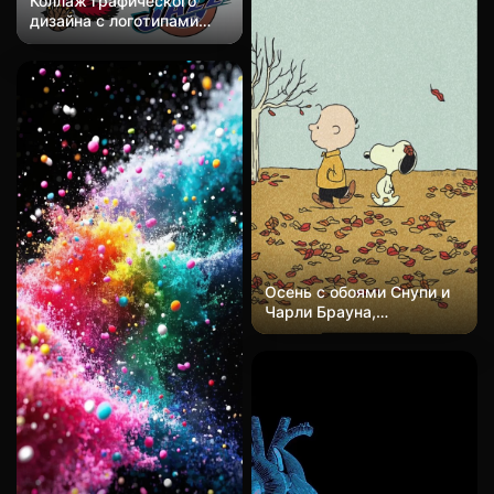
желтую ткань.
Коллаж графического
небо. Бирюзовые оттенки
Гиперреалистичный, с
дизайна с логотипами
едины и гармоничны,
драматичным студийным
известных спортивных
создавая эфирную и遥远
светом,
брендов и баскетбольных
ную композицию,
подчеркивающим
команд,
отражающую
гладкие полированные
расположенными на
фантастическую и
поверхности шлема на
светло-сером фоне.
спокойную характерную
фоне глубокого черного
Большой черный логотип
сцену Студии Гибли.
цвета. Эстетика
Nike доминирует в левом
коллекционных
верхнем углу. Винтажные
предметов поп-культуры.
логотипы команд НБА,
включая Уорриорз,
Лейкерс, Гризлис,
Рэпторз, Пистонс,
Селтикс, Хоукс, Джаз и
Осень с обоями Снупи и
официальный логотип
Чарли Брауна,
НБА, появляются в виде
классический стиль
цветных элементов,
комиксов Peanuts,
похожих на стикеры, с
прогулка по опавшим
легкими тенями. Силуэт
листьям, ностальгия,
черного Jumpman и
тепло, исцеление, HD
ретро-логотип медведя
обои в 2D стиле аниме
Ванкувер Гризлис
добавляют визуальную
тяжесть. Плоский стиль