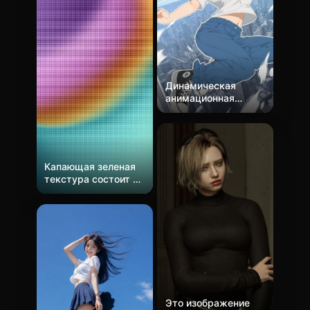
Динамическая
анимационная
иллюстрация,
изображающая
молодую женщину,
радостно парящую
над густым
Капающая зеленая
городским
текстура состоит из
пейзажем. Стиль –
трехмерных букв
чистый 2D цел-
DAWN,
шейдинг с яркими
сформированных из
черными контурами
зеленой жидкости.
и плоскими
Флуоресцентный
цветными блоками,
зеленый текст
дополненными
создает сильный
полосами движения
контраст с глубоким
и белыми линиями
фиолетовым фоном.
скорости,
Это изображение
Текст расположен
подчеркивающими