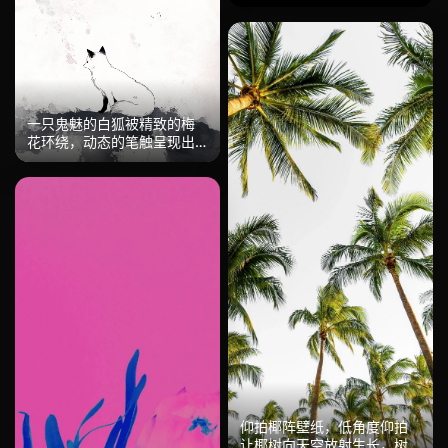
列，龙猫白龙琪琪波妞卡西
法猫巴士，各带标志性色彩
轨迹，扁平插画风格，彩虹
色带动感十足，怀旧趣味，
二次元动漫壁纸。
一只鬼魅的白狐被精致的梅
花环绕，动态的笔触呈现出
传统中国水墨画风格，灵动
而富有艺术感。
仰拍椰阵壁纸，低角度仰拍
让椰树向天空放射生长，树