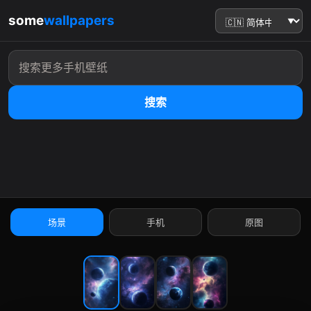
some
wallpapers
搜索
:41
场景
手机
原图
9:41