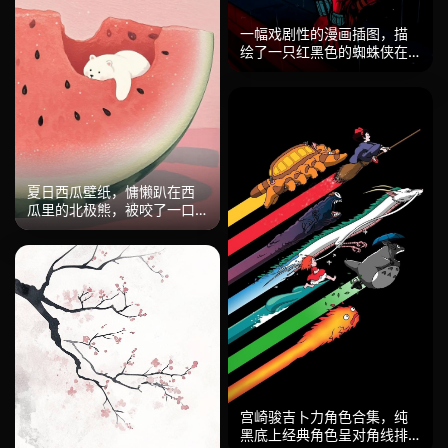
一幅戏剧性的漫画插图，描
绘了一只红黑色的蜘蛛侠在
雨storm中蜷缩在屋顶的捕食
姿势。背景几乎完全是黑
色，只有垂直的雨滴在微弱
的蓝光中破碎。人物以大胆
的红色高光和深黑色阴影呈
现，面具上的大白色眼镜片
发出阴森的光芒。图形风格
夏日西瓜壁纸，慵懒趴在西
受到黑色电影的影响，具有
瓜里的北极熊，被咬了一口
强烈的明暗对比。人物以紧
的西瓜占据画面下半部，上
凑有力的姿势居中。强烈、
方大面积粉色留白。水彩质
阴郁、悬疑的氛围唤起了城
感细腻，COOL~字样点睛。
市夜晚中的警惕和孤独。
粉绿配色清凉解暑，氛围慵
懒惬意。推荐给喜欢夏日清
新风、文艺感的你，设为桌
面仿佛能闻到西瓜甜香。
宫崎骏吉卜力角色合集，纯
黑底上经典角色呈对角线排