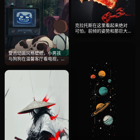
克拉托斯在这里看起来绝对
可怕，前倾的姿势和那巨大
的肩膀在边缘光照中显得格
外突出。不过真正的明星是
混沌之刃——裂开的岩浆图
复古动画风格壁纸，小男孩
案透出熔融的橙红色，伴随
与狗狗在温馨客厅看电视，
着双曲线刀刃，每一个裂缝
鸟笼悬于上方，暖黄灯光营
中都流淌着光芒。链条悬挂
造怀旧氛围，适合用作治愈
下来，散发着同样的炉火光
系手机壁纸。
辉。他的光头和胡须在武器
的光辉中几乎看不见。整个
构图给人一种他即将向你扑
来的感觉。来自上方的戏剧
性聚光灯将他从黑暗中雕刻
出来。