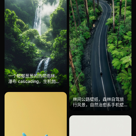
一个郁郁葱葱的热带雨林，
瀑布 cascading，生机勃勃
的绿色植物，薄雾从地面升
起，超真实，使用 Sony A1
拍摄。
林间公路壁纸，森林自驾旅
行风景，自然治愈系手机壁
纸