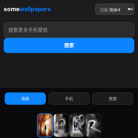
some
wallpapers
搜索
:41
场景
手机
原图
9:41