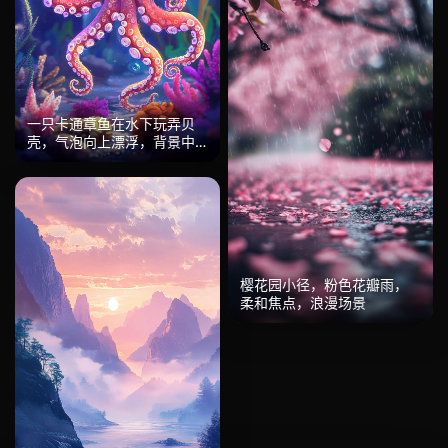
一只卡通章鱼在水下玩弄贝
壳，气泡向上漂浮，背景中
的珊瑚礁发出明亮的光芒，
生动有趣。
樱花园小径，粉色花瓣雨，
柔和焦点，浪漫场景