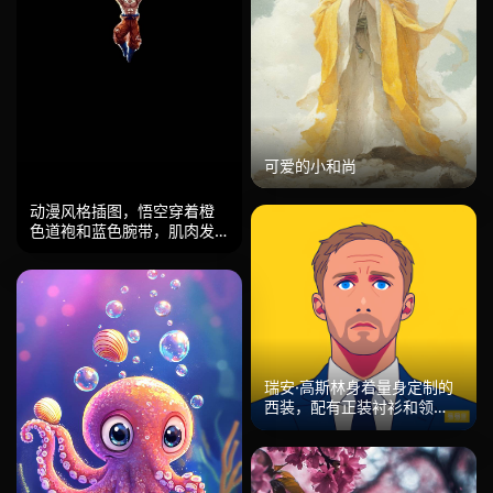
可爱的小和尚
动漫风格插图，悟空穿着橙
色道袍和蓝色腕带，肌肉发
达的上半身暴露，在纯黑的
虚空中，头顶上方正蓄聚一
个巨大的青色能量螺旋。电
蓝色光芒向上缠绕，形成一
个发光的圆形传送门，身上
有强烈的边缘光，为其身体
增添了戏剧性的效果。人形
瑞安·高斯林身着量身定制的
在能量漩涡下方居中，动态
西装，配有正装衬衫和领
的纵向构图，营造出强烈的
带，风格正式而优雅，姿势
动作氛围，鲜明的明暗对
自信，灯光气氛阴郁。
比，明亮的能量与绝对的黑
暗形成强烈对比。